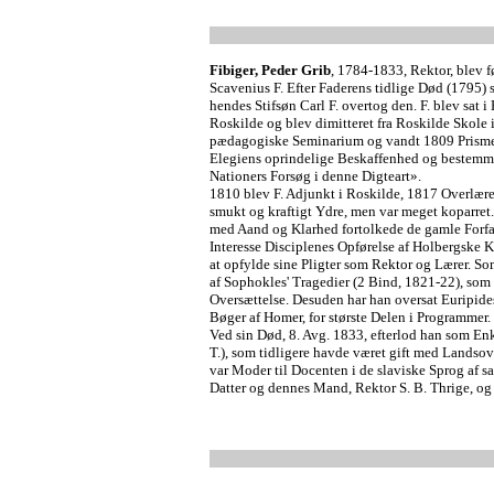
Fibiger, Peder Grib
, 1784-1833, Rektor, blev f
Scavenius F. Efter Faderens tidlige Død (1795)
hendes Stifsøn Carl F. overtog den. F. blev sat
Roskilde og blev dimitteret fra Roskilde Skole
pædagogiske Seminarium og vandt 1809 Prismed
Elegiens oprindelige Beskaffenhed og bestemm
Nationers Forsøg i denne Digteart».
1810 blev F. Adjunkt i Roskilde, 1817 Overlære
smukt og kraftigt Ydre, men var meget koparret
med Aand og Klarhed fortolkede de gamle Forfatt
Interesse Disciplenes Opførelse af Holbergske K
at opfylde sine Pligter som Rektor og Lærer. Som
af Sophokles' Tragedier (2 Bind, 1821-22), som s
Oversættelse. Desuden har han oversat Euripides'
Bøger af Homer, for største Delen i Programmer.
Ved sin Død, 8. Avg. 1833, efterlod han som En
T.), som tidligere havde været gift med Landsov
var Moder til Docenten i de slaviske Sprog af 
Datter og dennes Mand, Rektor S. B. Thrige, og